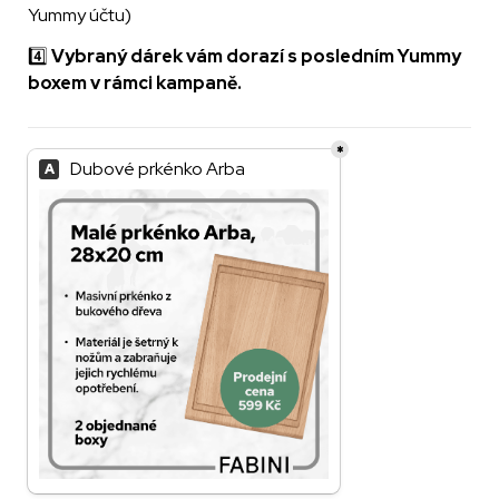
Yummy účtu)
4️⃣ 
Vybraný dárek vám dorazí s posledním Yummy 
boxem v rámci kampaně.
*
Ilmaislahja
Dubové prkénko Arba
A