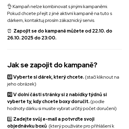
👌 Kampaň nelze kombinovat s jinými kampaněmi. 
Pokud chcete přejít z jiné aktivní kampaně na tuto s 
dárkem, kontaktuj prosím zákaznický servis.
⏰  
Zapojit se do kampaně můžete od 22.10. do 
26.10. 2025 do 23:00.
Jak se zapojit do kampaně?
1️⃣ Vyberte si dárek, který chcete. 
(stačí kliknout na 
jeho obrázek)
2️⃣ V dolní části stránky si z nabídky týdnů si 
vyberte ty, kdy chcete boxy doručit. 
(podle 
hodnoty dárku si musíte vybrat určitý počet doručení)
3️⃣ 
Zadejte svůj e-mail a p
otvrďte svoji 
objednávku boxů
 (který používáte pro přihlášení k 